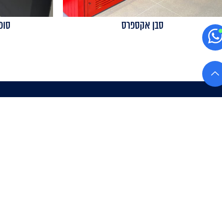
סבן אקספרס
סופ
ניווט מהיר
מקרר תעשייתי
קטלוג מקררים
מנהל מכירות:
072-
פרויקטים
3318440
כתובת:
בן צבי 8 ראשון לציון
מאמרים
צור קשר
הצהרת נגישות
מדיניות פרטיות