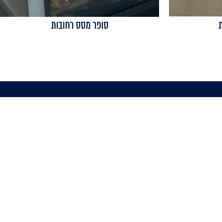
סופר מסס רחובות
מוצרים משלימים
מוצרים מובילים
תאורת LED לחיסכון
חלביה דגם Oxford 76
בחשמל
GSD
איבזור מעדניות
חלביה דגם Oxford 76
חלביה דגם Penguin
מקרר ויטרינה דגם
Artemis VG
מקרר מעדניה לתצוגה