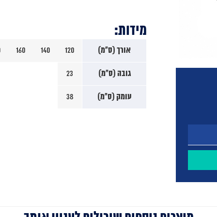
מידות:
אורך (ס"מ)
120
140
160
0
גובה (ס"מ)
23
עומק (ס"מ)
38